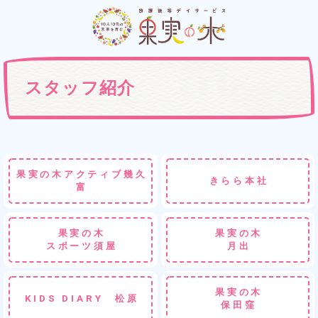
スタッフ紹介
果実の木アクティブ幾久
きらら本社
富
果実の木
果実の木
スポーツ須屋
月出
果実の木
KIDS DIARY 松原
保田窪