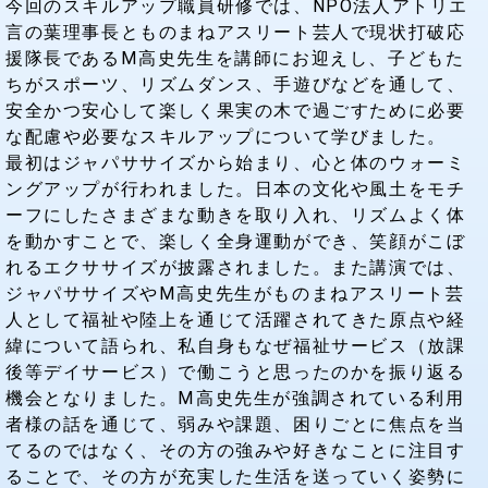
今回のスキルアップ職員研修では、NPO法人アトリエ
言の葉理事長とものまねアスリート芸人で現状打破応
援隊長であるⅯ高史先生を講師にお迎えし、子どもた
ちがスポーツ、リズムダンス、手遊びなどを通して、
安全かつ安心して楽しく果実の木で過ごすために必要
な配慮や必要なスキルアップについて学びました。
最初はジャパササイズから始まり、心と体のウォーミ
ングアップが行われました。日本の文化や風土をモチ
ーフにしたさまざまな動きを取り入れ、リズムよく体
を動かすことで、楽しく全身運動ができ、笑顔がこぼ
れるエクササイズが披露されました。また講演では、
ジャパササイズやⅯ高史先生がものまねアスリート芸
人として福祉や陸上を通じて活躍されてきた原点や経
緯について語られ、私自身もなぜ福祉サービス（放課
後等デイサービス）で働こうと思ったのかを振り返る
機会となりました。Ⅿ高史先生が強調されている利用
者様の話を通じて、弱みや課題、困りごとに焦点を当
てるのではなく、その方の強みや好きなことに注目す
ることで、その方が充実した生活を送っていく姿勢に