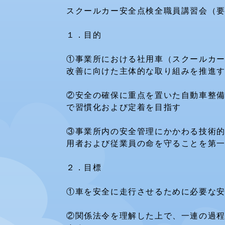
スクールカー安全点検全職員講習会（
１．目的
①事業所における社用車（スクールカ
改善に向けた主体的な取り組みを推進
②安全の確保に重点を置いた自動車整
で習慣化および定着を目指す
③事業所内の安全管理にかかわる技術
用者および従業員の命を守ることを第
２．目標
①車を安全に走行させるために必要な
②関係法令を理解した上で、一連の過